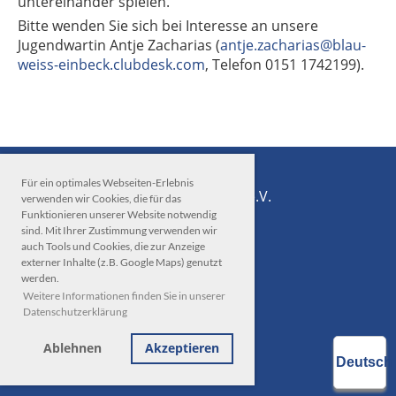
untereinander spielen.
Bitte wenden Sie sich bei Interesse an unsere
Jugendwartin Antje Zacharias (
antje.zacharias@blau-
weiss-einbeck.clubdesk.com
, Telefon 0151 1742199).
Für ein optimales Webseiten-Erlebnis
© Tennisverein Blau-Weiß Einbeck e.V.
verwenden wir Cookies, die für das
Funktionieren unserer Website notwendig
sind. Mit Ihrer Zustimmung verwenden wir
auch Tools und Cookies, die zur Anzeige
externer Inhalte (z.B. Google Maps) genutzt
werden.
Weitere Informationen finden Sie in unserer
Datenschutzerklärung
Impressum
Datenschutz
Ablehnen
Akzeptieren