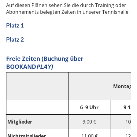
Auf diesen Plänen sehen Sie die durch Training oder
Abonnements belegten Zeiten in unserer Tennishalle:
Platz 1
Platz 2
Freie Zeiten (Buchung über
BOOKAND
PLAY)
Montag bi
6–9 Uhr
9-14 
Mitglieder
9,00 €
10,00
Nichtmitglieder
11,00 €
12,00