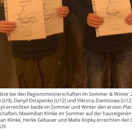
Plätze bei den Regionsmeisterschaften im Sommer & Winter
e (U9), Danyil Ostapenko (U12) und Viktoria Ziamtsowa (U12
yil erreichten beide im Sommer und Winter den ersten Plat
chaften, Maximilian Klinke im Sommer auf der hauseigenen 
ian Klinke, Herke Gebauer und Malte Kopka erreichten den B
 U9.