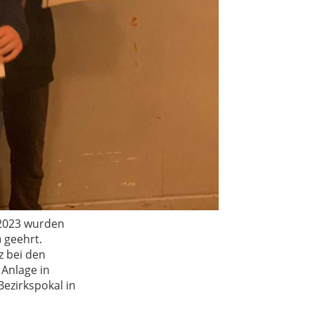
 2023 wurden
) geehrt.
z bei den
Anlage in
ezirkspokal in