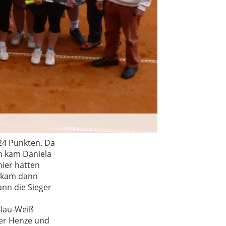
Endspielteilnehm
 24 Punkten. Da
h kam Daniela
hier hatten
r kam dann
nn die Sieger
Blau-Weiß
ger Henze und