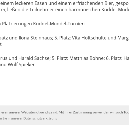
t einem leckeren Essen und einem erfrischenden Bier, gesp
rei, ließen die Teilnehmer einen harmonischen Kuddel-Mudd
n Platzierungen Kuddel-Muddel-Turnier:
raatz und Ilona Steinhaus; 5. Platz: Vita Holtschulte und Margit
t
arus und Harald Sachse; 5. Platz: Matthias Bohne; 6. Platz: 
und Wulf Spieker
nieren unserer Website notwendig sind. Mit Ihrer Zustimmung verwenden wir auch Tool
n Sie in unserer Datenschutzerklärung